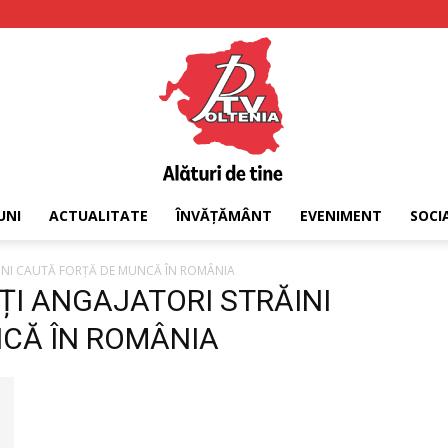
UNI
ACTUALITATE
ÎNVĂȚĂMÂNT
EVENIMENT
SOCI
PTV
ĂINI CAUTĂ FORȚĂ DE MUNCĂ ÎN ROMÂNIA
LȚI ANGAJATORI STRĂINI
CĂ ÎN ROMÂNIA
Oltenia