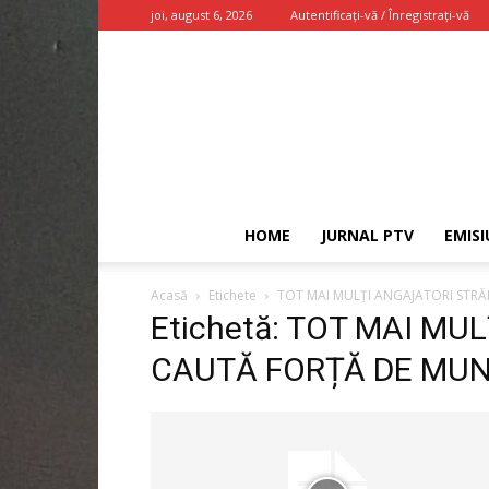
joi, august 6, 2026
Autentificați-vă / Înregistrați-vă
HOME
JURNAL PTV
EMISI
Acasă
Etichete
TOT MAI MULȚI ANGAJATORI STR
Etichetă: TOT MAI MU
CAUTĂ FORȚĂ DE MUN