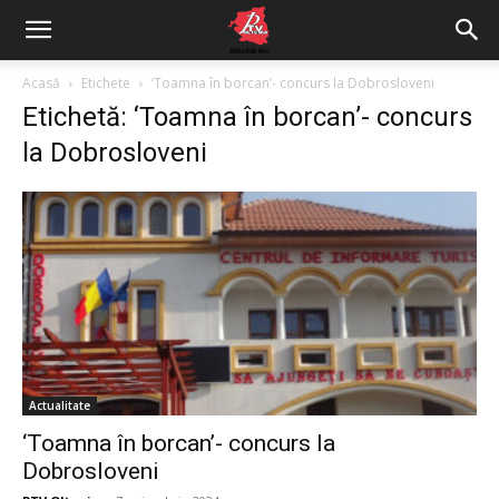
Acasă
Etichete
‘Toamna în borcan’- concurs la Dobrosloveni
Etichetă: ‘Toamna în borcan’- concurs
la Dobrosloveni
Actualitate
‘Toamna în borcan’- concurs la
Dobrosloveni