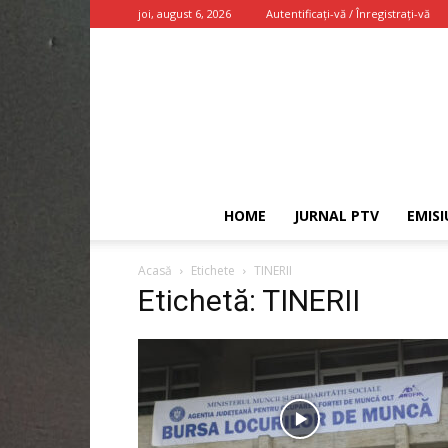
joi, august 6, 2026
Autentificați-vă / Înregistrați-vă
HOME
JURNAL PTV
EMISI
Acasă
Etichete
TINERII
Etichetă: TINERII