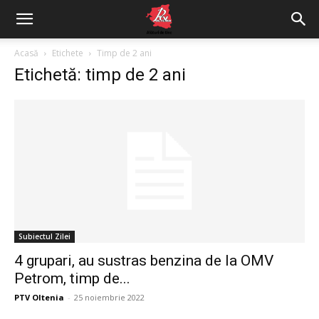
Acasă
Etichete
Timp de 2 ani
Etichetă: timp de 2 ani
Subiectul Zilei
4 grupari, au sustras benzina de la OMV
Petrom, timp de...
PTV Oltenia
-
25 noiembrie 2022