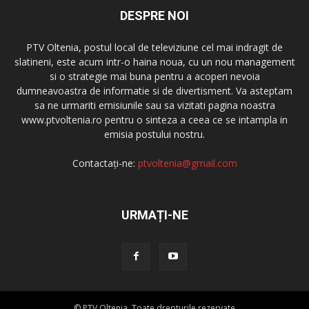
DESPRE NOI
PTV Oltenia, postul local de televiziune cel mai indragit de
slatineni, este acum intr-o haina noua, cu un nou management
si o strategie mai buna pentru a acoperi nevoia
dumneavoastra de informatie si de divertisment. Va asteptam
sa ne urmariti emisiunile sau sa vizitati pagina noastra
www.ptvoltenia.ro pentru o sinteza a ceea ce se intampla in
emisia postului nostru.
Contactați-ne:
ptvoltenia@gmail.com
URMAȚI-NE
© PTV Oltenia. Toate drepturile rezervate