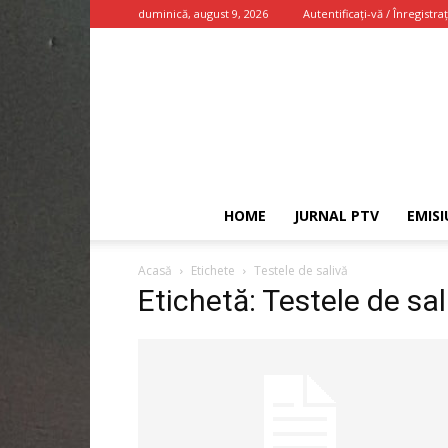
duminică, august 9, 2026
Autentificați-vă / Înregistraț
HOME
JURNAL PTV
EMISI
Acasă
Etichete
Testele de salivă
Etichetă: Testele de sal