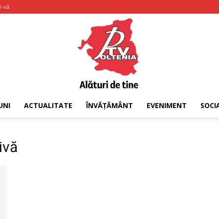
i-vă
UNI
ACTUALITATE
ÎNVĂȚĂMÂNT
EVENIMENT
SOCI
PTV
ivă
Oltenia