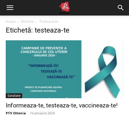
Acasă
Etichete
Testeaza-te
Etichetă: testeaza-te
Sănătate
Informeaza-te, testeaza-te, vaccineaza-te!
PTV Oltenia
-
16 ianuarie 2024