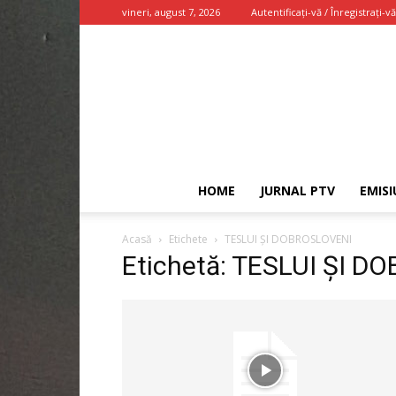
vineri, august 7, 2026
Autentificați-vă / Înregistrați-vă
HOME
JURNAL PTV
EMISI
Acasă
Etichete
TESLUI ŞI DOBROSLOVENI
Etichetă: TESLUI ŞI 