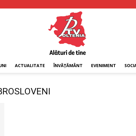
UNI
ACTUALITATE
ÎNVĂȚĂMÂNT
EVENIMENT
SOCI
PTV
DOBROSLOVENI
Oltenia