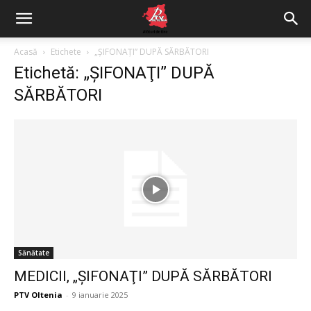
Acasă
Etichete
„ŞIFONAŢI” DUPĂ SĂRBĂTORI
Etichetă: „ŞIFONAŢI” DUPĂ
SĂRBĂTORI
Sănătate
MEDICII, „ŞIFONAŢI” DUPĂ SĂRBĂTORI
PTV Oltenia
-
9 ianuarie 2025