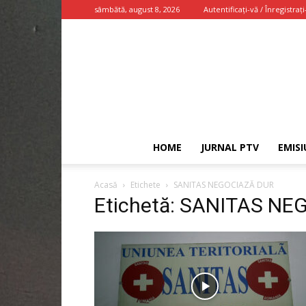
sâmbătă, august 8, 2026
Autentificați-vă / Înregistrați
HOME
JURNAL PTV
EMISI
Acasă
Etichete
SANITAS NEGOCIAZĂ DUR
Etichetă: SANITAS N