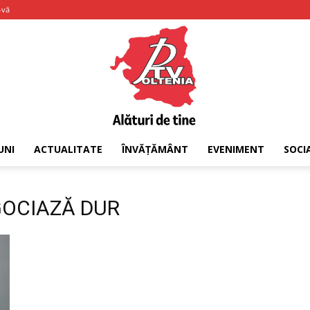
-vă
UNI
ACTUALITATE
ÎNVĂȚĂMÂNT
EVENIMENT
SOCI
PTV
EGOCIAZĂ DUR
Oltenia