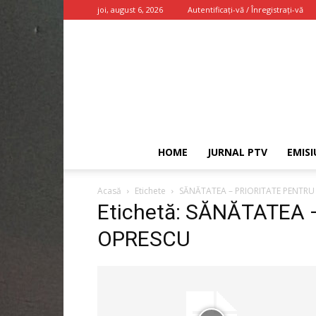
joi, august 6, 2026
Autentificați-vă / Înregistrați-vă
HOME
JURNAL PTV
EMISI
Acasă
Etichete
SĂNĂTATEA – PRIORITATE PENTR
Etichetă: SĂNĂTATEA
OPRESCU