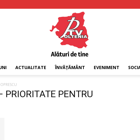
UNI
ACTUALITATE
ÎNVĂȚĂMÂNT
EVENIMENT
SOCI
PTV
U OPRESCU
 – PRIORITATE PENTRU
Oltenia