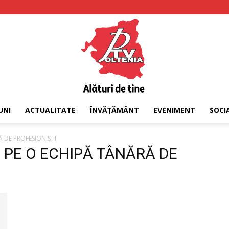
UNI
ACTUALITATE
ÎNVĂȚĂMÂNT
EVENIMENT
SOCI
PTV
Ă DE PROFESIONIȘTI
Ă PE O ECHIPĂ TÂNĂRĂ DE
Oltenia