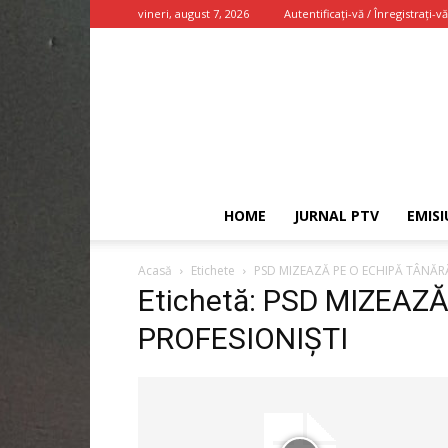
vineri, august 7, 2026
Autentificați-vă / Înregistrați-vă
HOME
JURNAL PTV
EMISI
Acasă
Etichete
PSD MIZEAZĂ PE O ECHIPĂ TÂNĂR
Etichetă: PSD MIZEAZ
PROFESIONIȘTI