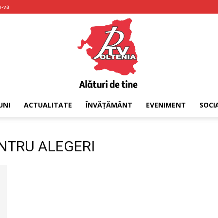
i-vă
UNI
ACTUALITATE
ÎNVĂȚĂMÂNT
EVENIMENT
SOCI
PTV
ENTRU ALEGERI
Oltenia