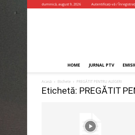
duminică, august 9, 2026
Autentificați-vă / Înregistraț
HOME
JURNAL PTV
EMISI
Acasă
Etichete
PREGĂTIT PENTRU ALEGERI
Etichetă: PREGĂTIT P