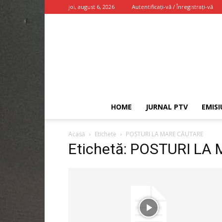
joi, august 6, 2026
Autentificați-vă / Înregistrați-vă
HOME
JURNAL PTV
EMISI
Acasă
Etichete
POSTURI LA MARE CĂUTARE
Etichetă: POSTURI L