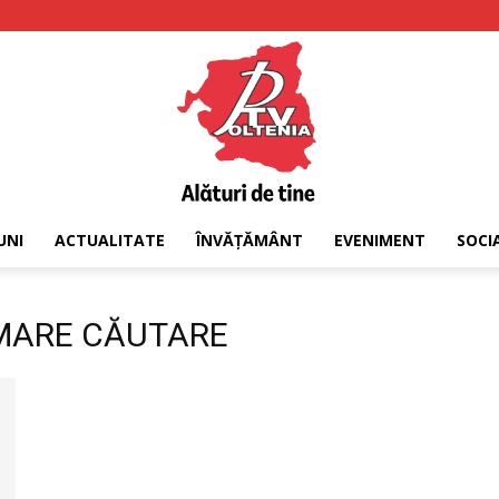
UNI
ACTUALITATE
ÎNVĂȚĂMÂNT
EVENIMENT
SOCI
PTV
A MARE CĂUTARE
Oltenia