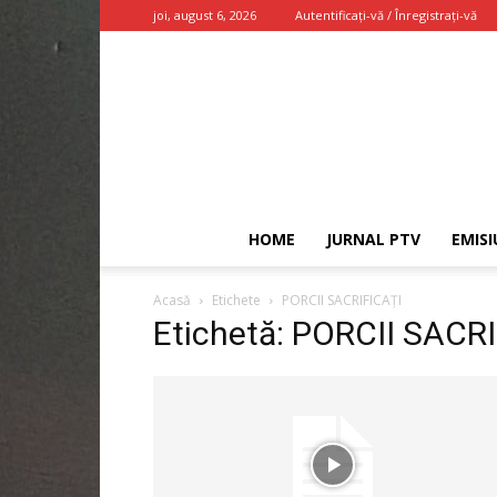
joi, august 6, 2026
Autentificați-vă / Înregistrați-vă
HOME
JURNAL PTV
EMISI
Acasă
Etichete
PORCII SACRIFICAȚI
Etichetă: PORCII SACR