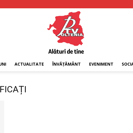
UNI
ACTUALITATE
ÎNVĂȚĂMÂNT
EVENIMENT
SOCI
PTV
IFICAȚI
Oltenia