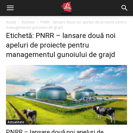
Acasă
Etichete
PNRR – lansare două noi apeluri de proiecte pentru
managementul gunoiului de grajd
Etichetă: PNRR – lansare două noi
apeluri de proiecte pentru
managementul gunoiului de grajd
Actualitate
PNRR – lansare două noi apeluri de