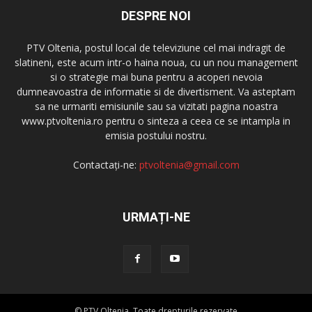
DESPRE NOI
PTV Oltenia, postul local de televiziune cel mai indragit de
slatineni, este acum intr-o haina noua, cu un nou management
si o strategie mai buna pentru a acoperi nevoia
dumneavoastra de informatie si de divertisment. Va asteptam
sa ne urmariti emisiunile sau sa vizitati pagina noastra
www.ptvoltenia.ro pentru o sinteza a ceea ce se intampla in
emisia postului nostru.
Contactați-ne:
ptvoltenia@gmail.com
URMAȚI-NE
© PTV Oltenia. Toate drepturile rezervate