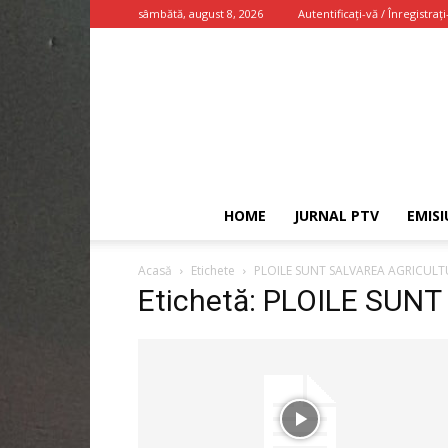
sâmbătă, august 8, 2026
Autentificați-vă / Înregistrați
HOME
JURNAL PTV
EMISI
Acasă
Etichete
PLOILE SUNT SALVAREA AGRICULTU
Etichetă: PLOILE SUN