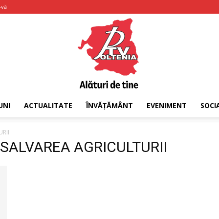
-vă
UNI
ACTUALITATE
ÎNVĂȚĂMÂNT
EVENIMENT
SOCI
PTV
RII
T SALVAREA AGRICULTURII
Oltenia