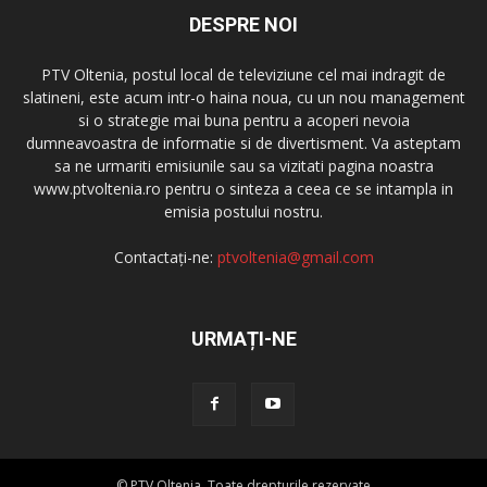
DESPRE NOI
PTV Oltenia, postul local de televiziune cel mai indragit de
slatineni, este acum intr-o haina noua, cu un nou management
si o strategie mai buna pentru a acoperi nevoia
dumneavoastra de informatie si de divertisment. Va asteptam
sa ne urmariti emisiunile sau sa vizitati pagina noastra
www.ptvoltenia.ro pentru o sinteza a ceea ce se intampla in
emisia postului nostru.
Contactați-ne:
ptvoltenia@gmail.com
URMAȚI-NE
© PTV Oltenia. Toate drepturile rezervate