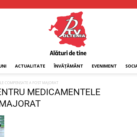
UNI
ACTUALITATE
ÎNVĂȚĂMÂNT
EVENIMENT
SOCI
PTV
LE COMPENSATE A FOST MAJORAT
 PENTRU MEDICAMENTELE
 MAJORAT
Oltenia