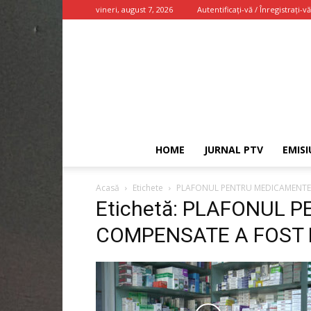
vineri, august 7, 2026
Autentificați-vă / Înregistrați-vă
HOME
JURNAL PTV
EMISI
Acasă
Etichete
PLAFONUL PENTRU MEDICAMENTE
Etichetă: PLAFONUL
COMPENSATE A FOST