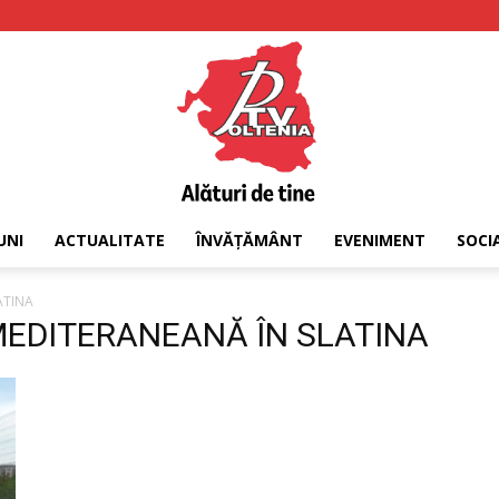
UNI
ACTUALITATE
ÎNVĂȚĂMÂNT
EVENIMENT
SOCI
PTV
ATINA
 MEDITERANEANĂ ÎN SLATINA
Oltenia