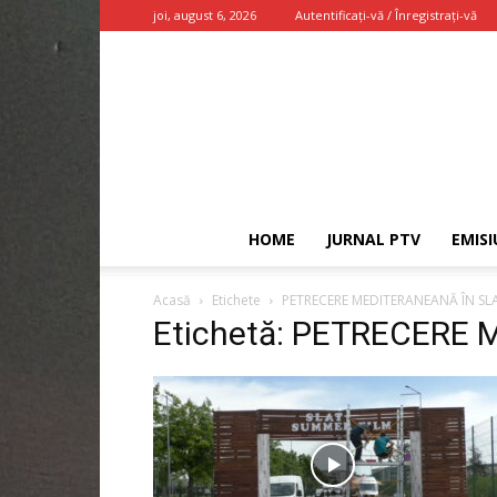
joi, august 6, 2026
Autentificați-vă / Înregistrați-vă
HOME
JURNAL PTV
EMISI
Acasă
Etichete
PETRECERE MEDITERANEANĂ ÎN SL
Etichetă: PETRECERE