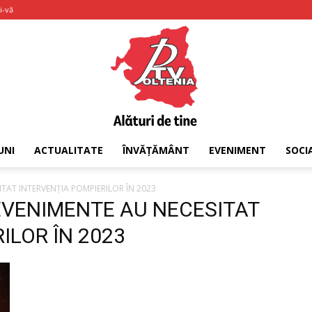
i-vă
UNI
ACTUALITATE
ÎNVĂȚĂMÂNT
EVENIMENT
SOCI
PTV
ITAT INTERVENŢIA POMPIERILOR ÎN 2023
 EVENIMENTE AU NECESITAT
ILOR ÎN 2023
Oltenia