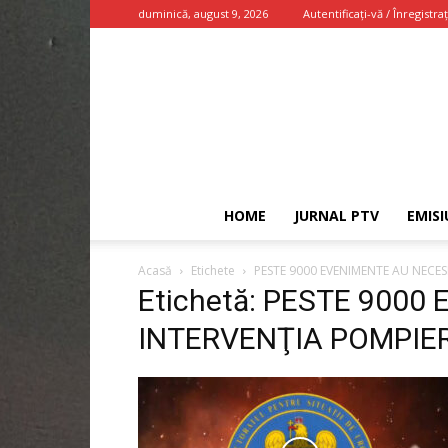
duminică, august 9, 2026
Autentificați-vă / Înregistraț
HOME
JURNAL PTV
EMISI
Acasă
Etichete
PESTE 9000 EVENIMENTE AU NECES
Etichetă: PESTE 9000
INTERVENŢIA POMPIER