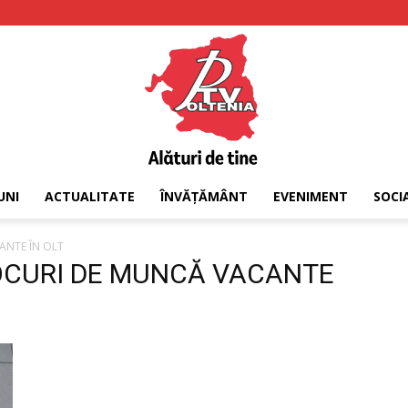
UNI
ACTUALITATE
ÎNVĂȚĂMÂNT
EVENIMENT
SOCI
PTV
ANTE ÎN OLT
 LOCURI DE MUNCĂ VACANTE
Oltenia