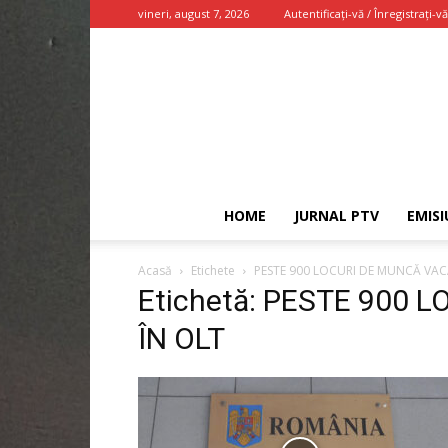
vineri, august 7, 2026
Autentificați-vă / Înregistrați-vă
HOME
JURNAL PTV
EMISI
Acasă
Etichete
PESTE 900 LOCURI DE MUNCĂ VAC
Etichetă: PESTE 900
ÎN OLT