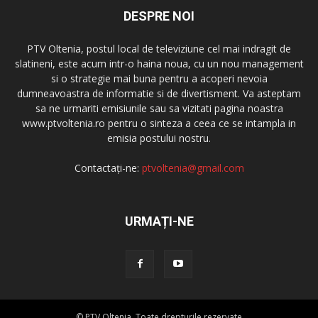
DESPRE NOI
PTV Oltenia, postul local de televiziune cel mai indragit de
slatineni, este acum intr-o haina noua, cu un nou management
si o strategie mai buna pentru a acoperi nevoia
dumneavoastra de informatie si de divertisment. Va asteptam
sa ne urmariti emisiunile sau sa vizitati pagina noastra
www.ptvoltenia.ro pentru o sinteza a ceea ce se intampla in
emisia postului nostru.
Contactați-ne:
ptvoltenia@gmail.com
URMAȚI-NE
© PTV Oltenia. Toate drepturile rezervate