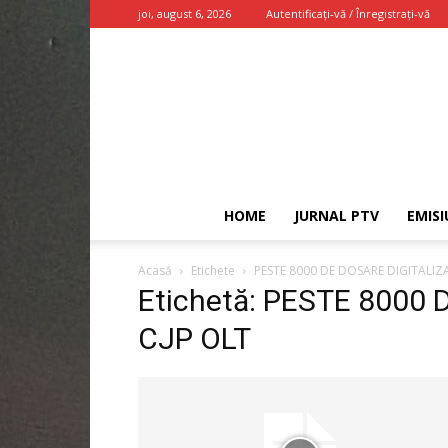
joi, august 6, 2026
Autentificați-vă / Înregistrați-vă
HOME
JURNAL PTV
EMISI
Acasă
Etichete
PESTE 8000 DE DOSARE DIGITALIZA
Etichetă: PESTE 8000
CJP OLT