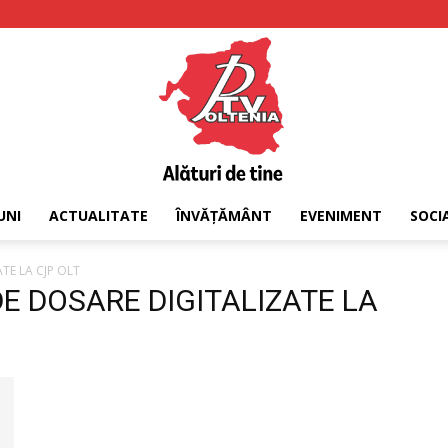
UNI
ACTUALITATE
ÎNVĂȚĂMÂNT
EVENIMENT
SOCI
PTV
TE LA CJP OLT
 DE DOSARE DIGITALIZATE LA
Oltenia