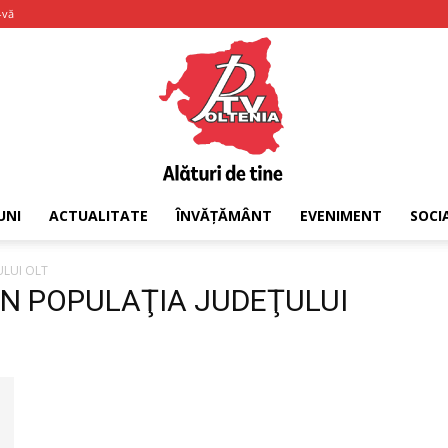
-vă
UNI
ACTUALITATE
ÎNVĂȚĂMÂNT
EVENIMENT
SOCI
PTV
ULUI OLT
DIN POPULAŢIA JUDEŢULUI
Oltenia