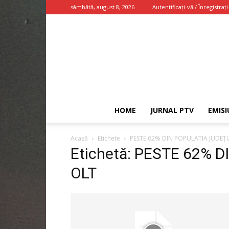
sâmbătă, august 8, 2026
Autentificați-vă / Înregistrați
HOME
JURNAL PTV
EMISI
Acasă
Etichete
PESTE 62% DIN POPULAŢIA JUDEŢ
Etichetă: PESTE 62% 
OLT