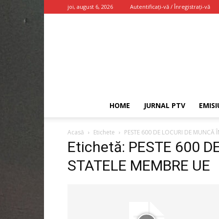
joi, august 6, 2026
Autentificați-vă / Înregistrați-vă
HOME
JURNAL PTV
EMISI
Acasă
Etichete
PESTE 600 DE LOCURI DE MUNCĂ 
Etichetă: PESTE 600 
STATELE MEMBRE UE