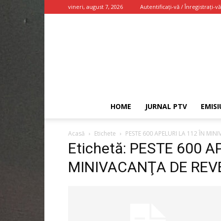
vineri, august 7, 2026
Autentificați-vă / Înregistrați-vă
HOME
JURNAL PTV
EMISI
Acasă
Etichete
PESTE 600 APELURI LA 112 ÎN MIN
Etichetă: PESTE 600 A
MINIVACANŢA DE REV