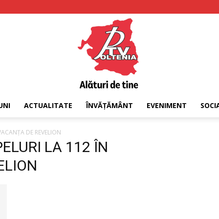
UNI
ACTUALITATE
ÎNVĂȚĂMÂNT
EVENIMENT
SOCI
PTV
IVACANŢA DE REVELION
PELURI LA 112 ÎN
ELION
Oltenia