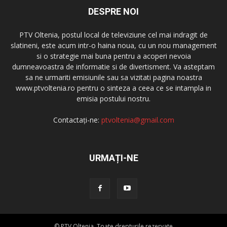
DESPRE NOI
PTV Oltenia, postul local de televiziune cel mai indragit de
slatineni, este acum intr-o haina noua, cu un nou management
si o strategie mai buna pentru a acoperi nevoia
dumneavoastra de informatie si de divertisment. Va asteptam
sa ne urmariti emisiunile sau sa vizitati pagina noastra
www.ptvoltenia.ro pentru o sinteza a ceea ce se intampla in
emisia postului nostru.
Contactați-ne:
ptvoltenia@gmail.com
URMAȚI-NE
© PTV Oltenia. Toate drepturile rezervate