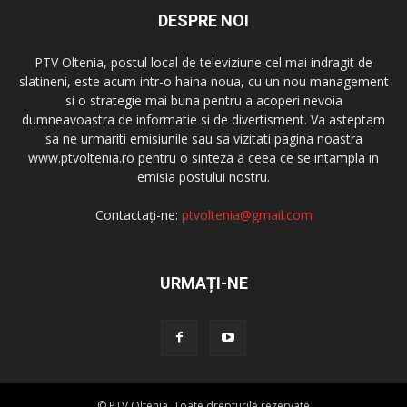
DESPRE NOI
PTV Oltenia, postul local de televiziune cel mai indragit de
slatineni, este acum intr-o haina noua, cu un nou management
si o strategie mai buna pentru a acoperi nevoia
dumneavoastra de informatie si de divertisment. Va asteptam
sa ne urmariti emisiunile sau sa vizitati pagina noastra
www.ptvoltenia.ro pentru o sinteza a ceea ce se intampla in
emisia postului nostru.
Contactați-ne:
ptvoltenia@gmail.com
URMAȚI-NE
© PTV Oltenia. Toate drepturile rezervate