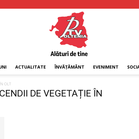
UNI
ACTUALITATE
ÎNVĂȚĂMÂNT
EVENIMENT
SOCI
PTV
ÎN OLT
NCENDII DE VEGETAȚIE ÎN
Oltenia