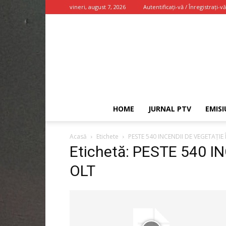
vineri, august 7, 2026
Autentificați-vă / Înregistrați-vă
HOME
JURNAL PTV
EMISI
Acasă
Etichete
PESTE 540 INCENDII DE VEGETAȚIE 
Etichetă: PESTE 540 I
OLT