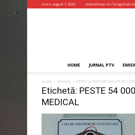
vineri, august 7, 2026
Autentificați-vă / Înregistrați-vă
HOME
JURNAL PTV
EMISI
Acasă
Etichete
PESTE 54 000 CERTIFICATE DE CO
Etichetă: PESTE 54 0
MEDICAL