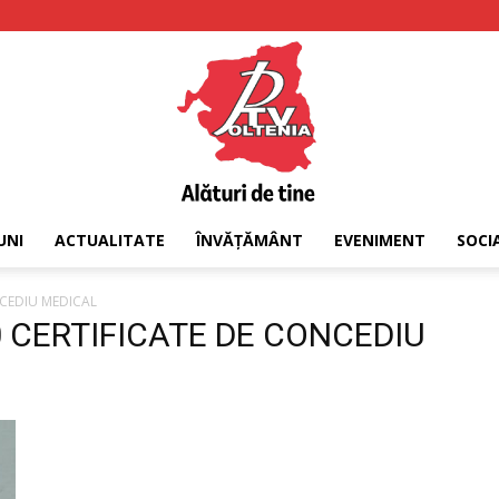
UNI
ACTUALITATE
ÎNVĂȚĂMÂNT
EVENIMENT
SOCI
PTV
NCEDIU MEDICAL
00 CERTIFICATE DE CONCEDIU
Oltenia