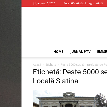
joi, august 6, 2026
Autentificați-vă / Înregistrați-vă
HOME
JURNAL PTV
EMISI
Acasă
Etichete
Peste 5000 sesizări preluate de Pol
Etichetă: Peste 5000 ses
Locală Slatina