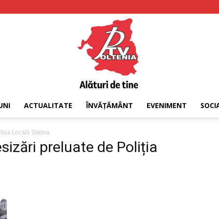
UNI
ACTUALITATE
ÎNVĂȚĂMÂNT
EVENIMENT
SOCI
PTV
iția Locală Slatina
izări preluate de Poliția
Oltenia