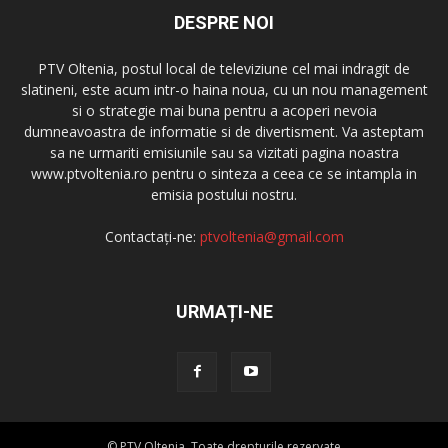
DESPRE NOI
PTV Oltenia, postul local de televiziune cel mai indragit de
slatineni, este acum intr-o haina noua, cu un nou management
si o strategie mai buna pentru a acoperi nevoia
dumneavoastra de informatie si de divertisment. Va asteptam
sa ne urmariti emisiunile sau sa vizitati pagina noastra
www.ptvoltenia.ro pentru o sinteza a ceea ce se intampla in
emisia postului nostru.
Contactați-ne:
ptvoltenia@gmail.com
URMAȚI-NE
© PTV Oltenia. Toate drepturile rezervate