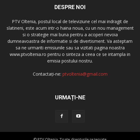
DESPRE NOI
PTV Oltenia, postul local de televiziune cel mai indragit de
slatineni, este acum intr-o haina noua, cu un nou management
si o strategie mai buna pentru a acoperi nevoia
dumneavoastra de informatie si de divertisment. Va asteptam
sa ne urmariti emisiunile sau sa vizitati pagina noastra
www.ptvoltenia.ro pentru o sinteza a ceea ce se intampla in
emisia postului nostru.
Contactați-ne:
ptvoltenia@gmail.com
URMAȚI-NE
© PTV Oltenia. Toate drepturile rezervate