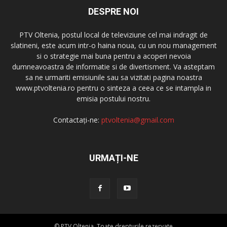
DESPRE NOI
PTV Oltenia, postul local de televiziune cel mai indragit de
slatineni, este acum intr-o haina noua, cu un nou management
si o strategie mai buna pentru a acoperi nevoia
dumneavoastra de informatie si de divertisment. Va asteptam
sa ne urmariti emisiunile sau sa vizitati pagina noastra
www.ptvoltenia.ro pentru o sinteza a ceea ce se intampla in
emisia postului nostru.
Contactați-ne:
ptvoltenia@gmail.com
URMAȚI-NE
© PTV Oltenia. Toate drepturile rezervate