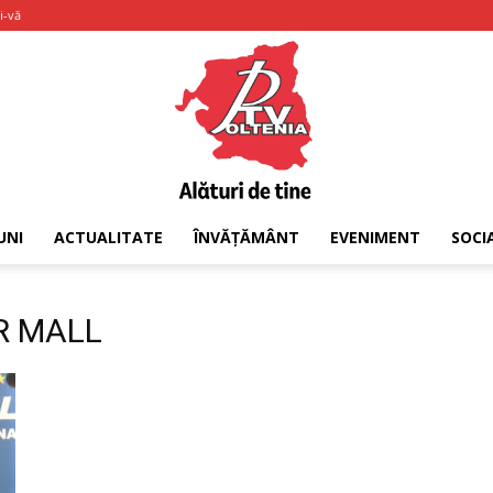
i-vă
UNI
ACTUALITATE
ÎNVĂȚĂMÂNT
EVENIMENT
SOCI
PTV
OR MALL
Oltenia