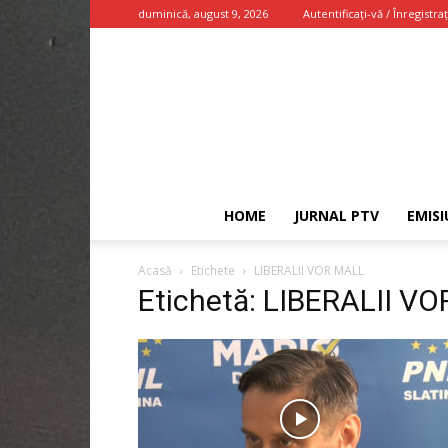
duminică, august 9, 2026
Autentificați-vă / Înregistraț
HOME
JURNAL PTV
EMISI
Acasă
Etichete
LIBERALII VOR MALL
Etichetă: LIBERALII V