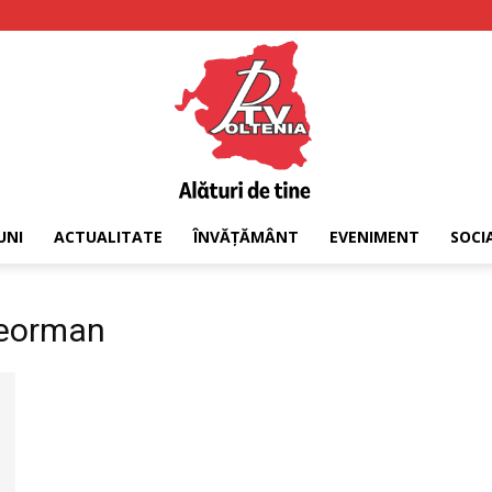
UNI
ACTUALITATE
ÎNVĂȚĂMÂNT
EVENIMENT
SOCI
PTV
eleorman
Oltenia