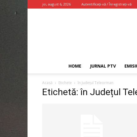
joi, august 6, 2026
Autentificați-vă / Înregistrați-vă
HOME
JURNAL PTV
EMISI
Acasă
Etichete
în Județul Teleorman
Etichetă: în Județul T