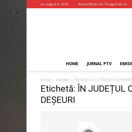
joi, august 6, 2026
Autentificați-vă / Înregistrați-vă
HOME
JURNAL PTV
EMISI
Acasă
Etichete
ÎN JUDEȚUL CU SISTEM ECO PENTR
Etichetă: ÎN JUDEȚUL
DEȘEURI