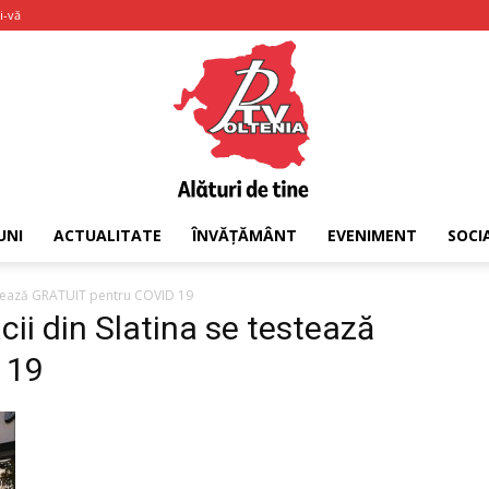
i-vă
UNI
ACTUALITATE
ÎNVĂȚĂMÂNT
EVENIMENT
SOCI
PTV
estează GRATUIT pentru COVID 19
cii din Slatina se testează
 19
Oltenia