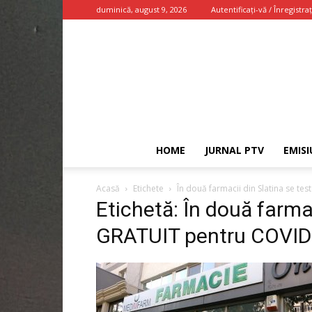
duminică, august 9, 2026
Autentificați-vă / Înregistraț
HOME
JURNAL PTV
EMISI
Acasă
Etichete
În două farmacii din Slatina se t
Etichetă: În două farma
GRATUIT pentru COVID