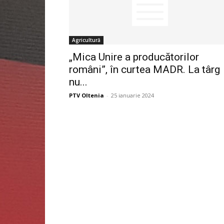
Agricultură
„Mica Unire a producătorilor
români”, în curtea MADR. La târg
nu...
PTV Oltenia
-
25 ianuarie 2024