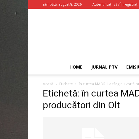
sâmbătă, august 8, 2026
Autentificați-vă / Înregistrați
HOME
JURNAL PTV
EMISI
Acasă
Etichete
în curtea MADR. La târg nu vor fi p
Etichetă: în curtea MADR
producători din Olt