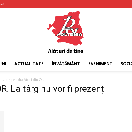
-vă
UNI
ACTUALITATE
ÎNVĂȚĂMÂNT
EVENIMENT
SOCI
PTV
rezenți producători din Olt
. La târg nu vor fi prezenți
Oltenia