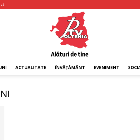
-vă
UNI
ACTUALITATE
ÎNVĂȚĂMÂNT
EVENIMENT
SOCI
PTV
NI
Oltenia