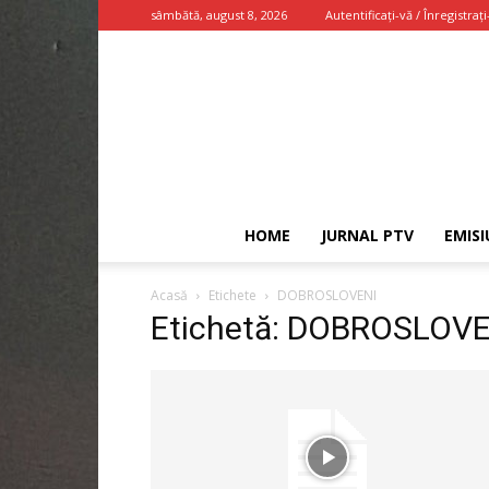
sâmbătă, august 8, 2026
Autentificați-vă / Înregistrați
HOME
JURNAL PTV
EMISI
Acasă
Etichete
DOBROSLOVENI
Etichetă: DOBROSLOVE