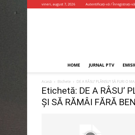
vineri, august 7, 2026
Autentificați-vă / Înregistrați-vă
HOME
JURNAL PTV
EMISI
Acasă
Etichete
DE A RÂSU’ PLÂNSU’! SĂ FURI O M
Etichetă: DE A RÂSU’ 
ȘI SĂ RĂMÂI FĂRĂ BE