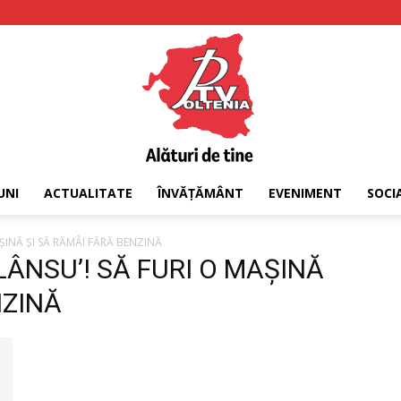
UNI
ACTUALITATE
ÎNVĂȚĂMÂNT
EVENIMENT
SOCI
PTV
AȘINĂ ȘI SĂ RĂMÂI FĂRĂ BENZINĂ
PLÂNSU’! SĂ FURI O MAȘINĂ
NZINĂ
Oltenia