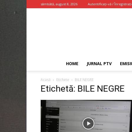
sâmbătă, august 8, 2026
Autentificați-vă / Înregistrați
HOME
JURNAL PTV
EMISI
Acasă
Etichete
BILE NEGRE
Etichetă: BILE NEGRE