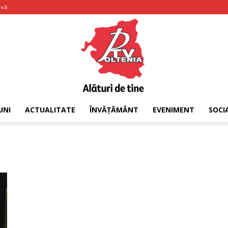
-vă
UNI
ACTUALITATE
ÎNVĂȚĂMÂNT
EVENIMENT
SOCI
PTV
Oltenia