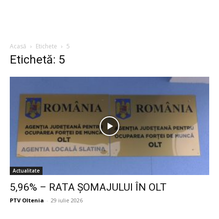
Acasă
Etichete
5
Etichetă: 5
Actualitate
5,96% – RATA ȘOMAJULUI ÎN OLT
PTV Oltenia
-
29 iulie 2026