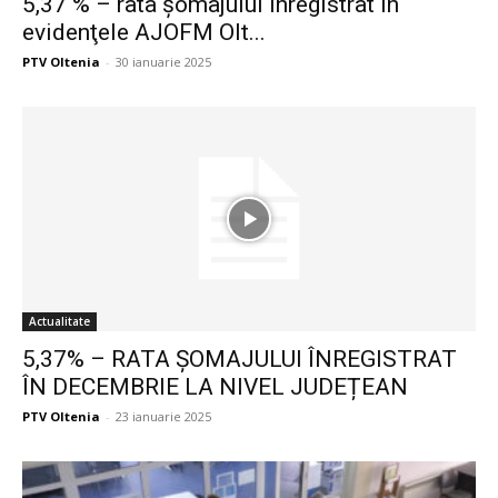
5,37 % – rata şomajului înregistrat în
evidenţele AJOFM Olt...
PTV Oltenia
-
30 ianuarie 2025
Actualitate
5,37% – RATA ȘOMAJULUI ÎNREGISTRAT
ÎN DECEMBRIE LA NIVEL JUDEȚEAN
PTV Oltenia
-
23 ianuarie 2025