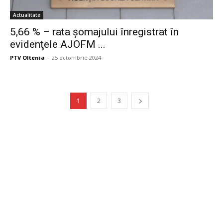
Actualitate
5,66 % – rata şomajului înregistrat în
evidenţele AJOFM ...
PTV Oltenia
-
25 octombrie 2024
1
2
3
Publicitate