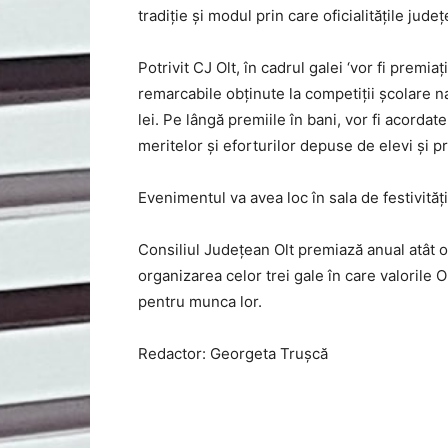
tradiție și modul prin care oficialitățile ju
Potrivit CJ Olt, în cadrul galei ‘vor fi premi
remarcabile obținute la competiții școlare n
lei. Pe lângă premiile în bani, vor fi acordat
meritelor și eforturilor depuse de elevi și pr
Evenimentul va avea loc în sala de festivități
Consiliul Județean Olt premiază anual atât oli
organizarea celor trei gale în care valorile Olt
pentru munca lor.
Redactor: Georgeta Trușcă