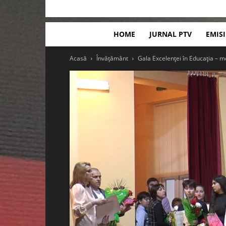
HOME
JURNAL PTV
EMIS
Acasă
Învățământ
Gala Excelenței în Educația – mom