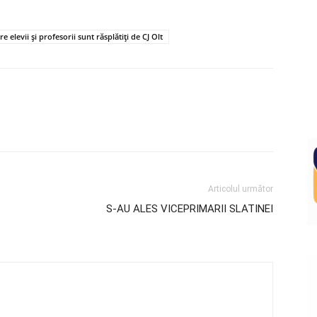
 elevii și profesorii sunt răsplătiți de CJ Olt
Articolul următor
S-AU ALES VICEPRIMARII SLATINEI