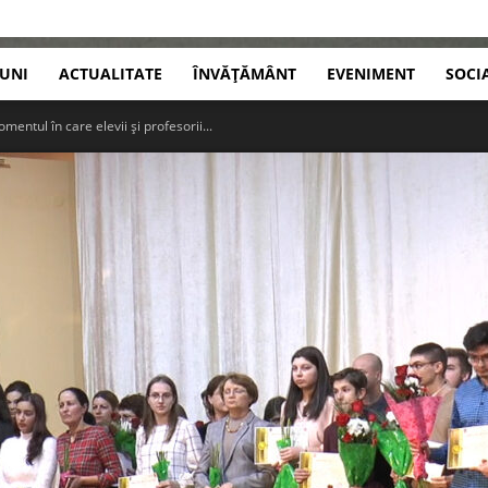
IUNI
ACTUALITATE
ÎNVĂȚĂMÂNT
EVENIMENT
SOCI
entul în care elevii și profesorii...