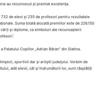
dețene au recunoscut și premiat excelența.
ați 732 de elevi și 235 de profesori pentru rezultatele
aționale. Suma totală alocată premiilor este de 226.150
e cărți și diplome, ca simboluri ale recunoașterii
ofesori.’
 a Palatului Copiilor „Adrian Băran” din Slatina.
mpicii, sportivii dar și artiștii județului. Vorbim de
ului, atât elevii, cât și îndrumătorii lor, sunt răsplătiți