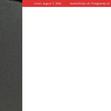
vineri, august 7, 2026
Autentificați-vă / Înregistrați-vă