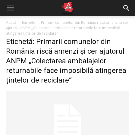
Acasă
Etichete
Primarii comunelor din România riscă amenzi și cer
ajutorul ANPM „Colectarea ambalajelor returnabile face imposibilă
atingerea țintelor de reciclare”
Etichetă: Primarii comunelor din
România riscă amenzi și cer ajutorul
ANPM „Colectarea ambalajelor
returnabile face imposibilă atingerea
țintelor de reciclare”