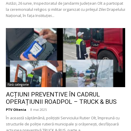
Astăzi, 26 iunie, Inspectoratul de Jandarmi Județean Olt a participat
la ceremonialul religios și militar organizat cu prilejul Zilei Drapelului
Național, în fața Instituției...
Fără categorie
ACȚIUNI PREVENTIVE ÎN CADRUL
OPERAȚIUNII ROADPOL – TRUCK & BUS
PTV Oltenia
-
8 mai 2025
În această săptămână, polițiștii Serviciului Rutier Olt, împreună cu
structurile de poliție rutieră municipale și orășenești, desfășoară
acțiunea preventivă TRUCK & BUS, parte a...