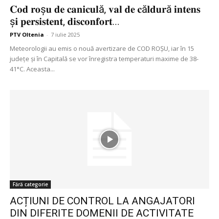
𝐂𝐨𝐝 𝐫𝐨ș𝐮 𝐝𝐞 𝐜𝐚𝐧𝐢𝐜𝐮𝐥ă, 𝐯𝐚𝐥 𝐝𝐞 𝐜ă𝐥𝐝𝐮𝐫ă 𝐢𝐧𝐭𝐞𝐧𝐬
ș𝐢 𝐩𝐞𝐫𝐬𝐢𝐬𝐭𝐞𝐧𝐭, 𝐝𝐢𝐬𝐜𝐨𝐧𝐟𝐨𝐫𝐭...
PTV Oltenia
-
7 iulie 2025
Meteorologii au emis o nouă avertizare de COD ROȘU, iar în 15
județe și în Capitală se vor înregistra temperaturi maxime de 38-
41°C. Aceasta...
Fără categorie
ACȚIUNI DE CONTROL LA ANGAJATORI
DIN DIFERITE DOMENII DE ACTIVITATE