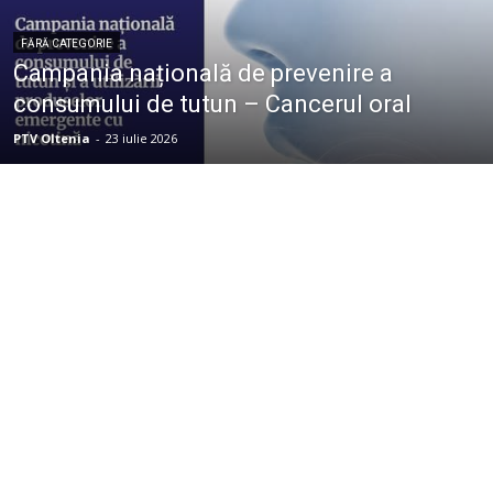
FĂRĂ CATEGORIE
Campania națională de prevenire a
consumului de tutun – Cancerul oral
PTV Oltenia
-
23 iulie 2026