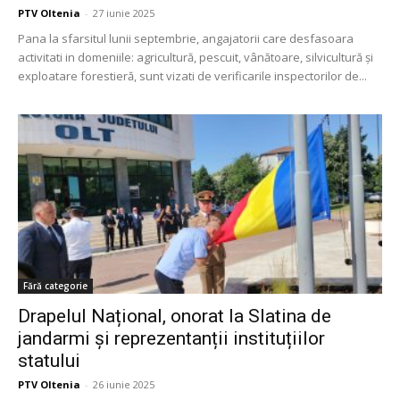
PTV Oltenia
-
27 iunie 2025
Pana la sfarsitul lunii septembrie, angajatorii care desfasoara
activitati in domeniile: agricultură, pescuit, vânătoare, silvicultură şi
exploatare forestieră, sunt vizati de verificarile inspectorilor de...
Fără categorie
Drapelul Național, onorat la Slatina de
jandarmi și reprezentanții instituțiilor
statului
PTV Oltenia
-
26 iunie 2025