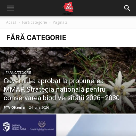
Acasă
Fără categorie
Pagina 2
FĂRĂ CATEGORIE
FĂRĂ CATEGORIE
Guvernul a aprobat la propunerea
MMAP, Strategia națională pentru
conservarea biodiversității 2026–2030
PTV Oltenia
-
24 iulie 2026